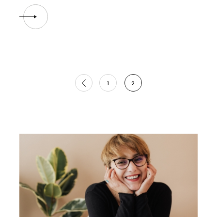
Posts
1
2
pagination