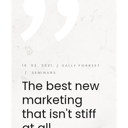
10. 02. 2021.
SALLY FORREST
SEMINARS
The best new
marketing
that isn't stiff
at all.