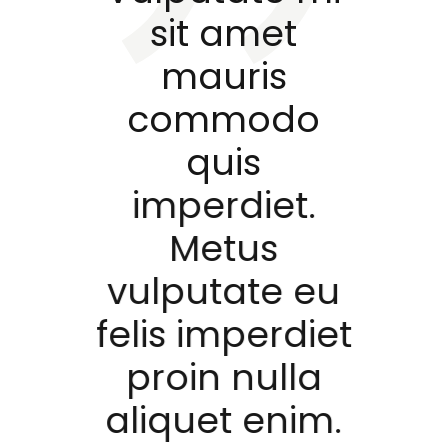
t
sit amet
mauris
o
commodo
quis
t.
imperdiet.
Metus
 eu
vulputate eu
diet
felis imperdiet
la
proin nulla
im.
aliquet enim.