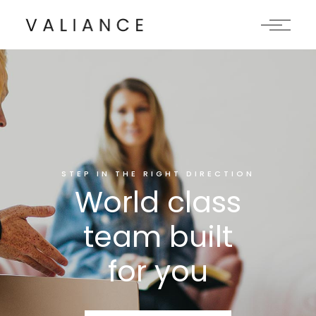
STEP IN THE RIGHT DIRECTION
World class
team built
for you