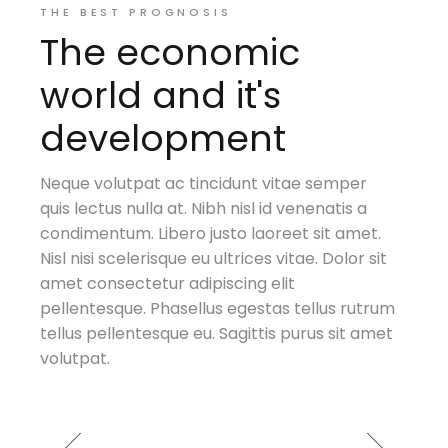
THE BEST PROGNOSIS
The economic
ar
world and it's
al
development
Neque volutpat ac tincidunt vitae semper
quis lectus nulla at. Nibh nisl id venenatis a
t.
t.
t.
t.
t.
t.
condimentum. Libero justo laoreet sit amet.
sit
sit
sit
sit
sit
sit
Nisl nisi scelerisque eu ultrices vitae. Dolor sit
amet consectetur adipiscing elit
trum
trum
trum
trum
trum
trum
pellentesque. Phasellus egestas tellus rutrum
amet
amet
amet
amet
amet
amet
tellus pellentesque eu. Sagittis purus sit amet
volutpat.