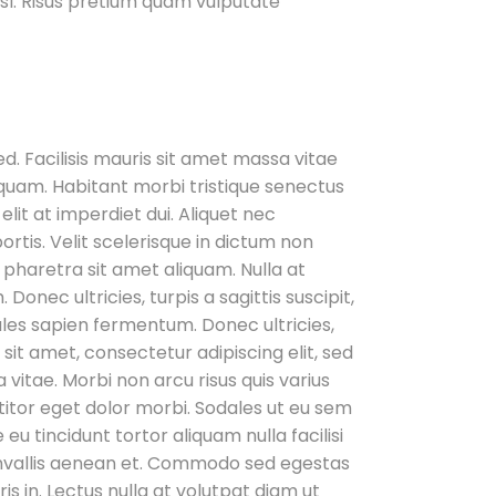
sl. Risus pretium quam vulputate
ed. Facilisis mauris sit amet massa vitae
quam. Habitant morbi tristique senectus
it at imperdiet dui. Aliquet nec
rtis. Velit scelerisque in dictum non
pharetra sit amet aliquam. Nulla at
onec ultricies, turpis a sagittis suscipit,
dales sapien fermentum. Donec ultricies,
 sit amet, consectetur adipiscing elit, sed
vitae. Morbi non arcu risus quis varius
itor eget dolor morbi. Sodales ut eu sem
u tincidunt tortor aliquam nulla facilisi
onvallis aenean et. Commodo sed egestas
s in. Lectus nulla at volutpat diam ut