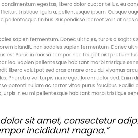
vitae condimentum egestas, libero dolor auctor tellus, eu co
icitur, tristique ligula a, pellentesque ipsum. Quisque au
pellentesque finibus. Suspendisse laoreet velit at eros el
dales sapien fermentum. Donec ultricies, turpis a sagittis 
d lorem blandit, non sodales sapien fermentum. Donec ultricie
rius est.Purus in massa tempor nec feugiat nisl pretium f
titor leo. Sapien pellentesque habitant morbi tristique sen
ndit libero volutpat sed cras ornare arcu dui vivamus arcu.
lus. Pharetra vel turpis nunc eget lorem dolor sed. Enim 
se potenti nullam ac tortor vitae purus faucibus. Facilisi
 urpis in eu mi pellentesque habitant morbi tristique se
olor sit amet, consectetur adipis
empor incididunt magna.”