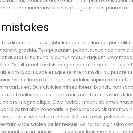
diculus mus mauris vitae. Pretium nibh ipsum consequat ni
quam id diam maecenas ultricies mi eget mauris pharetra.
 mistakes
 metus dictum. Lectus vestibulum mattis ullamcorper velit s
hendrerit gravida. Tempus quam pellentesque nec nam ali
 at auctor urna nunc id cursus metus aliquam. Commodo el
tae. Est sit amet facilisis magna etiam tempor orci eu lobo
is enim lobortis scelerisque fermentum dui. Vulputate ut 
ricies mi sed lorem blandit, non sodales sapien fermentum. D
enim varius est.Duis ultricies mi sed lorem blandit, non so
t sem, vel molestie ligula enim varius est. Lorem ipsum dolor
dolore magna aliqua. Odio facilisis mauris sit amet massa 
t id porta nibh venenatis. A pellentesque sit amet portt
equat nisl vel pretium lectus. Rutrum tellus pellentesque e
entum vitae sapien pellentesque. Ac tortor dignissim c
 venenatis urna cursus eget nunc scelerisque viverra mauri