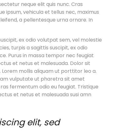
nsectetur neque elit quis nunc. Cras
gue ipsum, vehicula et tellus nec, maximus
eifend, a pellentesque urna ornare. In
suscipit, ex odio volutpat sem, vel molestie
s, turpis a sagittis suscipit, ex odio
usce. Purus in massa tempor nec feugiat
ectus et netus et malesuada. Dolor sit
 Lorem mollis aliquam ut porttitor leo a.
diam vulputate ut pharetra sit amet
 cras fermentum odio eu feugiat. Tristique
nectus et netus et malesuada susi amn
cing elit, sed