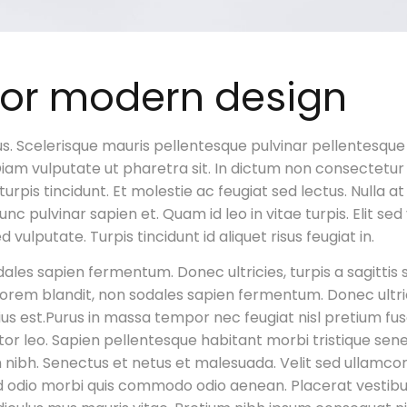
 for modern design
s. Scelerisque mauris pellentesque pulvinar pellentesque
Diam vulputate ut pharetra sit. In dictum non consectetur
 turpis tincidunt. Et molestie ac feugiat sed lectus. Nulla 
c pulvinar sapien et. Quam id leo in vitae turpis. Elit 
ed vulputate. Turpis tincidunt id aliquet risus feugiat in.
dales sapien fermentum. Donec ultricies, turpis a sagittis 
d lorem blandit, non sodales sapien fermentum. Donec ultricie
rius est.Purus in massa tempor nec feugiat nisl pretium f
ttitor leo. Sapien pellentesque habitant morbi tristique s
nibh. Senectus et netus et malesuada. Velit sed ullamco
ed odio morbi quis commodo odio aenean. Placerat vestibul