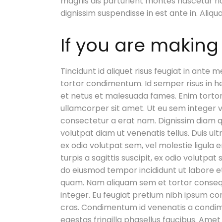
magnis dis parturient montes nascetur ri
dignissim suspendisse in est ante in. Ali
If you are making
Tincidunt id aliquet risus feugiat in ante
tortor condimentum. Id semper risus in 
et netus et malesuada fames. Enim tortor
ullamcorper sit amet. Ut eu sem integer vi
consectetur a erat nam. Dignissim diam qu
volutpat diam ut venenatis tellus. Duis ult
ex odio volutpat sem, vel molestie ligula 
turpis a sagittis suscipit, ex odio volutpa
do eiusmod tempor incididunt ut labore et 
quam. Nam aliquam sem et tortor consequa
integer. Eu feugiat pretium nibh ipsum cons
cras. Condimentum id venenatis a condim
egestas fringilla phasellus faucibus. Amet