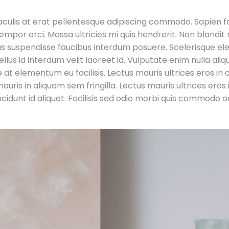
 iaculis at erat pellentesque adipiscing commodo. Sapien f
tempor orci. Massa ultricies mi quis hendrerit. Non bland
 suspendisse faucibus interdum posuere. Scelerisque el
 tellus id interdum velit laoreet id. Vulputate enim nulla al
t elementum eu facilisis. Lectus mauris ultrices eros in cu
ris in aliquam sem fringilla. Lectus mauris ultrices eros i
ncidunt id aliquet. Facilisis sed odio morbi quis commodo o