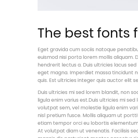
The best fonts
Eget gravida cum sociis natoque penatibu
euismod nisi porta lorem mollis aliquam. 
hendrerit lectus a. Duis ultricies lacus sed
eget magna. Imperdiet massa tincidunt nun
quis. Est ultricies integer quis auctor elit s
Duis ultricies mi sed lorem blandit, non so
ligula enim varius est.Duis ultricies mi se
volutpat sem, vel molestie ligula enim va
nisl pretium fusce. Mollis aliquam ut por
etiam tempor orci eu lobortis elementum 
At volutpat diam ut venenatis. Facilisis s