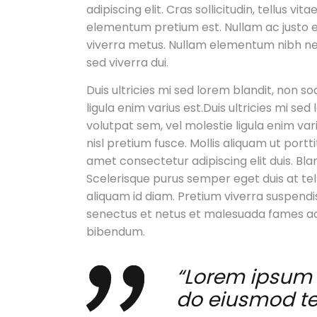
adipiscing elit. Cras sollicitudin, tellus 
elementum pretium est. Nullam ac justo eff
viverra metus. Nullam elementum nibh nec 
sed viverra dui.
Duis ultricies mi sed lorem blandit, non so
ligula enim varius est.Duis ultricies mi se
volutpat sem, vel molestie ligula enim va
nisl pretium fusce. Mollis aliquam ut port
amet consectetur adipiscing elit duis. Bla
Scelerisque purus semper eget duis at tel
aliquam id diam. Pretium viverra suspendis
senectus et netus et malesuada fames ac,
bibendum.
“Lorem ipsum d
do eiusmod t