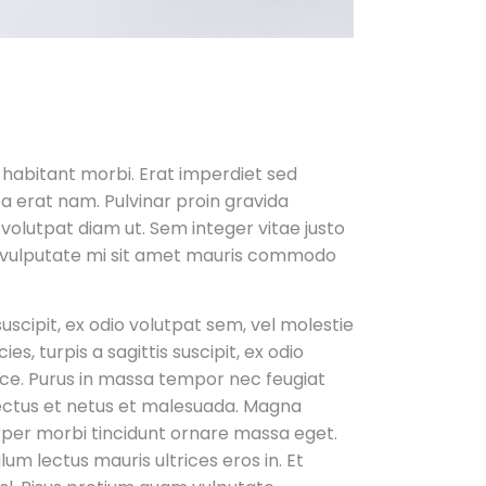
 habitant morbi. Erat imperdiet sed
 a erat nam. Pulvinar proin gravida
at volutpat diam ut. Sem integer vitae justo
sed vulputate mi sit amet mauris commodo
suscipit, ex odio volutpat sem, vel molestie
s, turpis a sagittis suscipit, ex odio
usce. Purus in massa tempor nec feugiat
enectus et netus et malesuada. Magna
rper morbi tincidunt ornare massa eget.
um lectus mauris ultrices eros in. Et