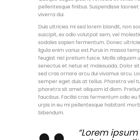
pellentesque finibus. Suspendisse laoreet 
viverra dui.
Duis ultricies mi sed lorem blandit, non so
suscipit, ex odio volutpat sem, vel molestie
sodales sapien fermentum. Donec ultricies,
ligula enim varius est.Purus in massa tem
feugiat nisl pretium fusce. Mollis aliquam 
senectus et netus et malesuada. Dolor sit 
sed cras ornare arcu dui vivamus arcu. Lor
semper eget duis at tellus. Pharetra vel 
pharetra sit amet aliquam id diam. Pretiu
faucibus. Facilisi cras fermentum odio eu
urpis in eu mi pellentesque habitant morb
bibendum.
“Lorem ipsum 