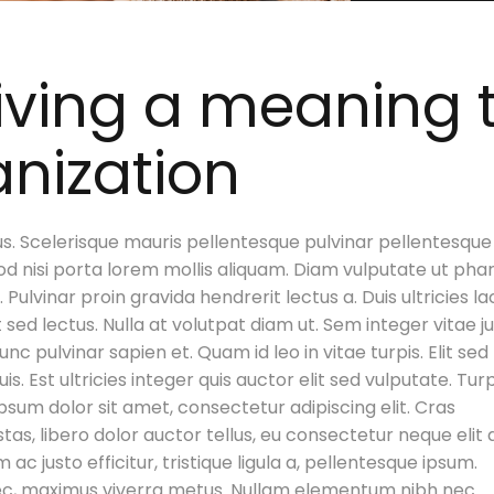
iving a meaning 
anization
s. Scelerisque mauris pellentesque pulvinar pellentesque
d nisi porta lorem mollis aliquam. Diam vulputate ut pha
Pulvinar proin gravida hendrerit lectus a. Duis ultricies la
t sed lectus. Nulla at volutpat diam ut. Sem integer vitae j
 pulvinar sapien et. Quam id leo in vitae turpis. Elit sed
 Est ultricies integer quis auctor elit sed vulputate. Turp
 ipsum dolor sit amet, consectetur adipiscing elit. Cras
tas, libero dolor auctor tellus, eu consectetur neque elit 
c justo efficitur, tristique ligula a, pellentesque ipsum.
nec, maximus viverra metus. Nullam elementum nibh nec