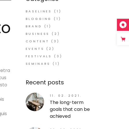
BASELINES
(1)
BLOGGING
(1)
to
BRAND
(1)
BUSINESS
(2)
CONTENT
(3)
EVENTS
(2)
FESTIVALS
(3)
SEMINARS
(1)
retra
cus
Recent posts
usto
11. 02. 2021.
is
The long-term
goals that can be
quis
achieved