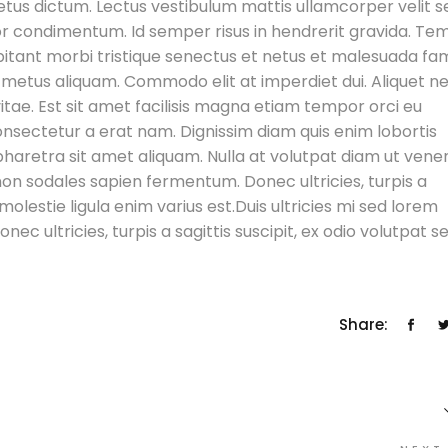
 metus dictum. Lectus vestibulum mattis ullamcorper velit s
tor condimentum. Id semper risus in hendrerit gravida. Te
tant morbi tristique senectus et netus et malesuada fa
 metus aliquam. Commodo elit at imperdiet dui. Aliquet n
itae. Est sit amet facilisis magna etiam tempor orci eu
consectetur a erat nam. Dignissim diam quis enim lobortis
haretra sit amet aliquam. Nulla at volutpat diam ut vene
, non sodales sapien fermentum. Donec ultricies, turpis a
 molestie ligula enim varius est.Duis ultricies mi sed lorem
c ultricies, turpis a sagittis suscipit, ex odio volutpat s
Share: