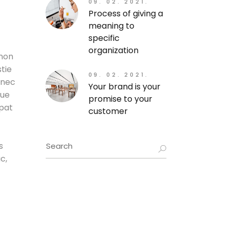
09. 02. 2021.
Process of giving a
meaning to
specific
organization
 non
stie
09. 02. 2021.
 nec
Your brand is your
que
promise to your
tpat
customer
s
c,