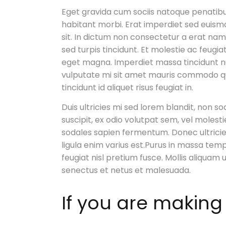
Eget gravida cum sociis natoque penatibu
habitant morbi. Erat imperdiet sed euismo
sit. In dictum non consectetur a erat nam. 
sed turpis tincidunt. Et molestie ac feugia
eget magna. Imperdiet massa tincidunt nunc
vulputate mi sit amet mauris commodo quis.
tincidunt id aliquet risus feugiat in.
Duis ultricies mi sed lorem blandit, non so
suscipit, ex odio volutpat sem, vel molestie
sodales sapien fermentum. Donec ultricies,
ligula enim varius est.Purus in massa tem
feugiat nisl pretium fusce. Mollis aliquam 
senectus et netus et malesuada.
If you are making