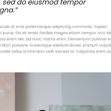
it, sed do eiusmod tempor
gna.”
 iaculis at erat pellentesque adipiscing commodo. Sapien
sl purus. Est sit amet facilisis magna etiam tempor orci. 
massa enim nec dui nunc mattis enim. Elementum pulvinar 
erdum posuere. Scelerisque eleifend donec pretium vulpu
vallis tellus id interdum velit laoreet id. Vulputate enim nu