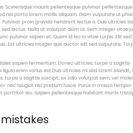
s. Scelerisque mauris pellentesque pulvinar pellentesque
d nisi porta lorem mollis aliquam. Diam vulputate ut pha
Pulvinar proin gravida hendrerit lectus a. Duis ultricies la
t sed lectus. Nulla at volutpat diam ut. Sem integer vitae j
 pulvinar sapien et. Quam id leo in vitae turpis. Elit sed
 Est ultricies integer quis auctor elit sed vulputate. Turp
dales sapien fermentum. Donec ultricies, turpis a sagittis
 ligula enim varius est.Duis ultricies mi sed lorem blandit,
 turpis a sagittis suscipit, ex odio volutpat sem, vel mole
por nec feugiat nisl pretium fusce. Purus in massa tempor
ut porttitor leo. Sapien pellentesque habitant morbi tristi
 mistakes