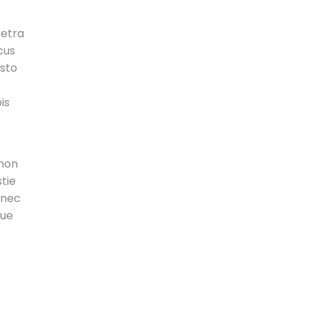
retra
cus
usto
is
 non
stie
 nec
que