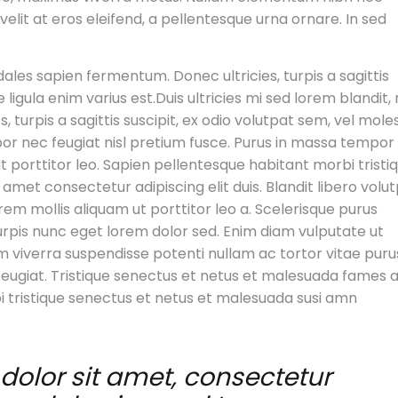
velit at eros eleifend, a pellentesque urna ornare. In sed
dales sapien fermentum. Donec ultricies, turpis a sagittis
 ligula enim varius est.Duis ultricies mi sed lorem blandit,
 turpis a sagittis suscipit, ex odio volutpat sem, vel mole
por nec feugiat nisl pretium fusce. Purus in massa tempor
ut porttitor leo. Sapien pellentesque habitant morbi tristi
amet consectetur adipiscing elit duis. Blandit libero volu
em mollis aliquam ut porttitor leo a. Scelerisque purus
turpis nunc eget lorem dolor sed. Enim diam vulputate ut
m viverra suspendisse potenti nullam ac tortor vitae puru
 feugiat. Tristique senectus et netus et malesuada fames a
i tristique senectus et netus et malesuada susi amn
dolor sit amet, consectetur