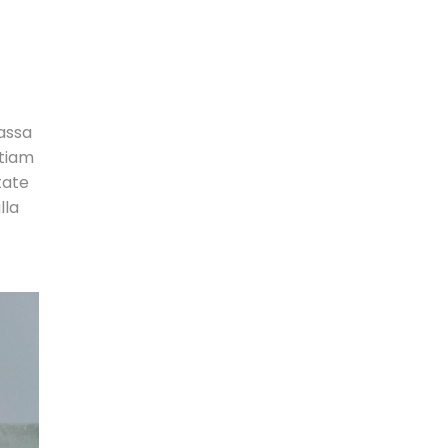
Massa
etiam
tate
lla