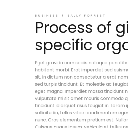
BUSINESS
SALLY FORREST
Process of g
specific org
Eget gravida cum sociis natoque penatibu
habitant morbi. Erat imperdiet sed euismo
sit. In dictum non consectetur a erat nam. 
sed turpis tincidunt. Et molestie ac feugia
eget magna. Imperdiet massa tincidunt nunc
vulputate mi sit amet mauris commodo quis.
tincidunt id aliquet risus feugiat in. Lorem
sollicitudin, tellus vitae condimentum eges
nunc. Cras elementum pretium est. Nullam a
Quisque augue ipsum, vehicula et tellus 