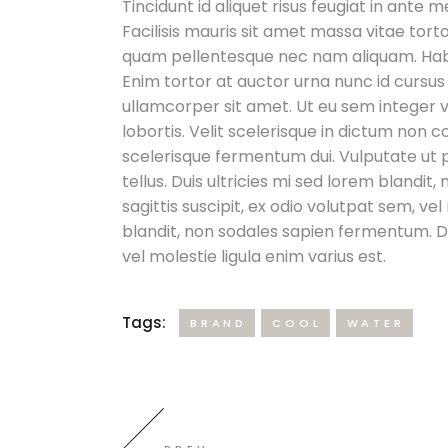
Tincidunt id aliquet risus feugiat in ante
Facilisis mauris sit amet massa vitae tor
quam pellentesque nec nam aliquam. Habi
Enim tortor at auctor urna nunc id cursus
ullamcorper sit amet. Ut eu sem integer v
lobortis. Velit scelerisque in dictum non 
scelerisque fermentum dui. Vulputate ut p
tellus. Duis ultricies mi sed lorem blandit
sagittis suscipit, ex odio volutpat sem, vel
blandit, non sodales sapien fermentum. Done
vel molestie ligula enim varius est.
Tags:
BRAND
COOL
WATER