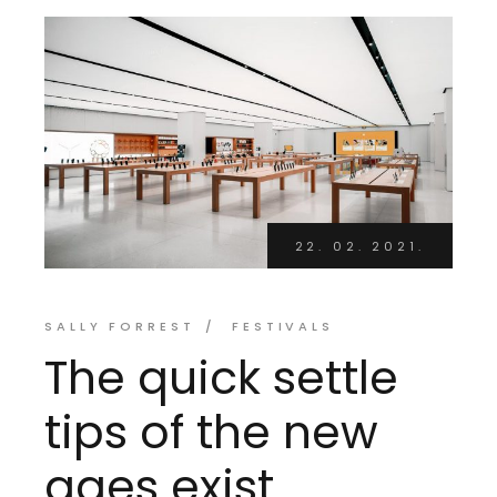
22. 02. 2021.
SALLY FORREST
FESTIVALS
The quick settle
tips of the new
ages exist